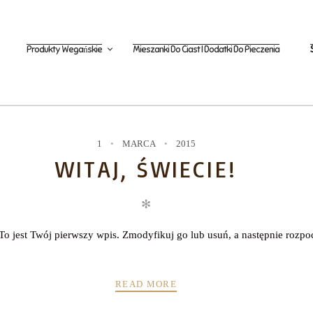
Produkty Wegańskie
Mieszanki Do Ciast I Dodatki Do Pieczenia
1
MARCA
2015
WITAJ, ŚWIECIE!
✻
To jest Twój pierwszy wpis. Zmodyfikuj go lub usuń, a następnie rozpo
READ MORE