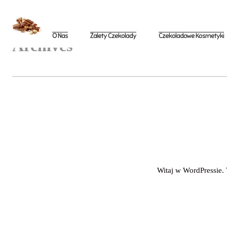
PRIMARY
NAVIGATION
O Nas
Zalety Czekolady
Czekoladowe Kosmetyki
Archives
Witaj w WordPressie. 